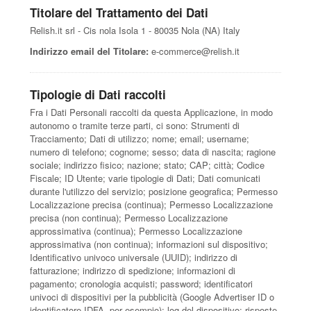
Titolare del Trattamento dei Dati
Relish.it srl - Cis nola Isola 1 - 80035 Nola (NA) Italy
Indirizzo email del Titolare:
e-commerce@relish.it
Tipologie di Dati raccolti
Fra i Dati Personali raccolti da questa Applicazione, in modo
autonomo o tramite terze parti, ci sono: Strumenti di
Tracciamento; Dati di utilizzo; nome; email; username;
numero di telefono; cognome; sesso; data di nascita; ragione
sociale; indirizzo fisico; nazione; stato; CAP; città; Codice
Fiscale; ID Utente; varie tipologie di Dati; Dati comunicati
durante l'utilizzo del servizio; posizione geografica; Permesso
Localizzazione precisa (continua); Permesso Localizzazione
precisa (non continua); Permesso Localizzazione
approssimativa (continua); Permesso Localizzazione
approssimativa (non continua); informazioni sul dispositivo;
Identificativo univoco universale (UUID); indirizzo di
fatturazione; indirizzo di spedizione; informazioni di
pagamento; cronologia acquisti; password; identificatori
univoci di dispositivi per la pubblicità (Google Advertiser ID o
identificatore IDFA, per esempio); log del dispositivo; risposte