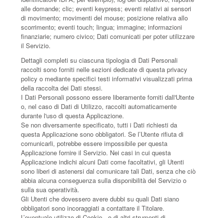
alle domande; clic; eventi keypress; eventi relativi ai sensori
di movimento; movimenti del mouse; posizione relativa allo
scorrimento; eventi touch; lingua; immagine; informazioni
finanziarie; numero civico; Dati comunicati per poter utilizzare
il Servizio.
Dettagli completi su ciascuna tipologia di Dati Personali
raccolti sono forniti nelle sezioni dedicate di questa privacy
policy o mediante specifici testi informativi visualizzati prima
della raccolta dei Dati stessi.
I Dati Personali possono essere liberamente forniti dall'Utente
o, nel caso di Dati di Utilizzo, raccolti automaticamente
durante l'uso di questa Applicazione.
Se non diversamente specificato, tutti i Dati richiesti da
questa Applicazione sono obbligatori. Se l’Utente rifiuta di
comunicarli, potrebbe essere impossibile per questa
Applicazione fornire il Servizio. Nei casi in cui questa
Applicazione indichi alcuni Dati come facoltativi, gli Utenti
sono liberi di astenersi dal comunicare tali Dati, senza che ciò
abbia alcuna conseguenza sulla disponibilità del Servizio o
sulla sua operatività.
Gli Utenti che dovessero avere dubbi su quali Dati siano
obbligatori sono incoraggiati a contattare il Titolare.
L’eventuale utilizzo di Cookie - o di altri strumenti di