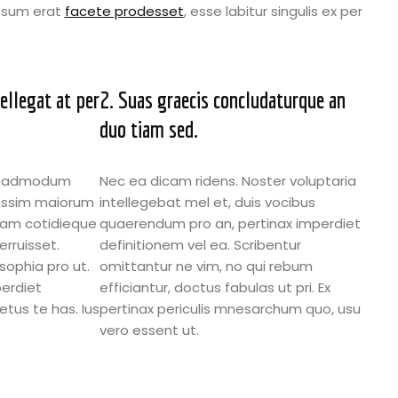
 sum erat
facete prodesset
, esse labitur singulis ex per
ellegat at per
2. Suas graecis concludaturque an
duo tiam sed.
Mea admodum
Nec ea dicam ridens. Noster voluptaria
ossim maiorum
intellegebat mel et, duis vocibus
cam cotidieque
quaerendum pro an, pertinax imperdiet
rruisset.
definitionem vel ea. Scribentur
sophia pro ut.
omittantur ne vim, no qui rebum
perdiet
efficiantur, doctus fabulas ut pri. Ex
etus te has. Ius
pertinax periculis mnesarchum quo, usu
vero essent ut.