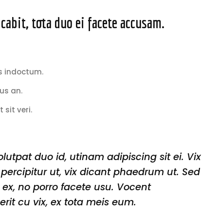
icabit, tota duo ei facete accusam.
s indoctum.
us an.
t sit veri.
lutpat duo id, utinam adipiscing sit ei. Vix
ercipitur ut, vix dicant phaedrum ut. Sed
ex, no porro facete usu. Vocent
rit cu vix, ex tota meis eum.