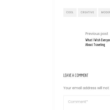
Shop
Contatti
COOL
CREATIVE
MODE
Newsletter
Previous post
Store
What I Wish Everyo
About Traveling
locator
LEAVE A COMMENT
Your email address will not