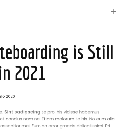
eboarding is Still
in 2021
glio 2020
e.
Sint sadipscing
te pro, his vidisse habemus
ect conclus nam ne. Etiam malorum te his. No eum alia
assentior mei. Eum no error graecis delicatissimi. Pri