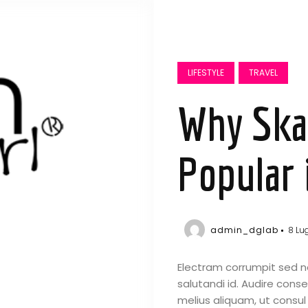
LIFESTYLE
TRAVEL
Why Skat
Popular 
admin_dglab
8 Lu
Electram corrumpit sed n
salutandi id. Audire cons
melius aliquam, ut consul 