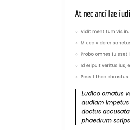
At nec ancillae iud
Vidit mentitum vis in.
Home
Mix ea viderer sanctu
Campaign
Probo omnes fuisset i
Id eripuit veritus ius, e
fw
Possit theo phrastus
24.25
Ludico ornatus vo
Campaign
audiam impetus p
doctus accusata 
ss24
phaedrum scripse